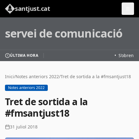
santjust.cat
servei de comunicació
•
S’obren le
ÚLTIMA HORA
Inici
/
Notes anteriors 2022
/
Tret de sortida a la #fmsantjust18
Notes anteriors 2022
Tret de sortida a la
#fmsantjust18
31 juliol 2018