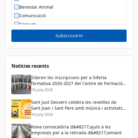
Benestar Animal
Comunicació
Consum
Cultura
Subscriure'm
Diversitat Sexual i de Gènere
Dona
Educació
Notícies recents
S’obren les inscripcions per a l’oferta
formativa 2026-2027 del Centre de Formació
de Persones Adultes
18 juny 2026
Sant Just Desvern celebra les revetlles de
Sant Joan i Sant Pere amb música i activitats
per a tots els públics
18 juny 2026
Nova convocatòria d&#8217;ajuts a les
empreses per a la retirada d&#8217;amiant