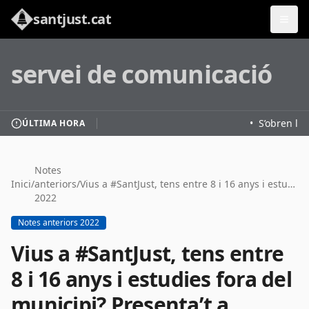
santjust.cat
servei de comunicació
•
S’obren les
ÚLTIMA HORA
Notes
Inici
/
anteriors
/
Vius a #SantJust, tens entre 8 i 16 anys i estudies fora del municipi? Presenta’t a formar part de l’Espai de participació d’infants i adolescents
2022
Notes anteriors 2022
Vius a #SantJust, tens entre
8 i 16 anys i estudies fora del
municipi? Presenta’t a