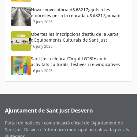
Nova convocatòria d&#8217;ajuts a les
empreses per a la retirada d&#8217;amiant
17 juny 2026
Obertes les inscripcions d’estiu de la Xarxa
d’Equipaments Culturals de Sant Just
16 juny 2026
Sant Just celebra l’OrgullLGTBI+ amb
activitats culturals, festives i reivindicatives
16 juny 2026
Ajuntament de Sant Just Desvern
Portal de notícies i comunicació oficial de l'Ajuntament de
Sant Just Desvern. Informació municipal actualitzada per als
ciutadans.