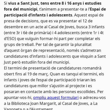
Si
vius a Sant Just, tens entre 8 i 16 anys i estudies
fora del municipi
, t’animem a presentar-te a l’
Espai de
participació d’infants i adolescents
. Aquest espai de
presa de decisions, que es va presentar el 12 de
desembre en un acte al Casal de Joves, busca 3 infants
(entre 3r i 6è de primària) i 4 adolescents (entre 1r i 4t
d’ESO) que vulguin formar-hi part per completar els
grups de treball. Per tal de garantir la pluralitat
d’aquest òrgan de representació, només s’admetran
candidatures d’infants i adolescents que visquin a Sant
Just però estudiïn fora del municipi.
El termini de presentació de candidatures romandrà
obert fins al 19 de març. Quan es tanqui el termini, els
infants i joves de l’espai de participació triaran les
candidatures que millor s’ajustin al projecte i es
posaran en contacte amb les persones escollides. Per
apuntar-vos-hi,
ompliu aquest formulari
o adreceu-vos
a la Biblioteca Joan Margarit, al Casal de Joves, a La
Vagoneta o a l’Ajuntament.