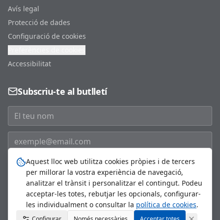
Avís legal
Protecció de dades
Configuració de cookies
Preferències de cookies
Accessibilitat
Subscriu-te al butlletí
Aquest lloc web utilitza cookies pròpies i de tercers
Subscriure'm
per millorar la vostra experiència de navegació,
analitzar el trànsit i personalitzar el contingut. Podeu
acceptar-les totes, rebutjar les opcionals, configurar-
les individualment o consultar la
política de cookies
.
©
2026
Ajuntament de Sant Just Desvern. Tots els drets
Configurar
Només necessàries
reservats.
Acceptar totes