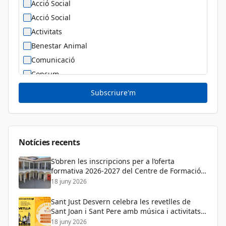
Acció Social
Acció Social
Activitats
Benestar Animal
Comunicació
Consum
Cultura
Subscriure'm
Diversitat Sexual i de Gènere
Dona
Educació
Notícies recents
S’obren les inscripcions per a l’oferta
formativa 2026-2027 del Centre de Formació
de Persones Adultes
18 juny 2026
Sant Just Desvern celebra les revetlles de
Sant Joan i Sant Pere amb música i activitats
per a tots els públics
18 juny 2026